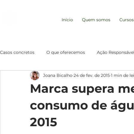
REDE EMPRESA
Início
Quem somos
Cursos
RESPONSÁVEL
Casos concretos
O que oferecemos
Ação Responsáve
Joana Bicalho
24 de fev. de 2015
1 min de le
Comportamento de Consumo
Gestão e Resp. Socio
Marca supera me
consumo de água
2015