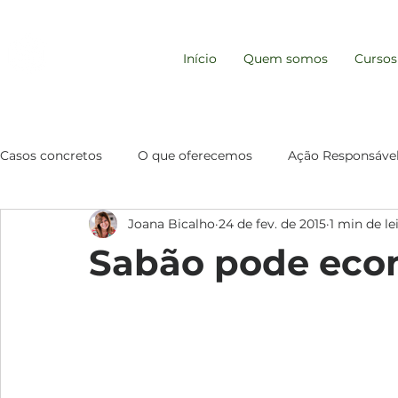
REDE EMPRESA
Início
Quem somos
Cursos
RESPONSÁVEL
Casos concretos
O que oferecemos
Ação Responsáve
Joana Bicalho
24 de fev. de 2015
1 min de le
Comportamento de Consumo
Gestão e Resp. Socio
Sabão pode eco