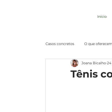
REDE EMPRESA
Início
RESPONSÁVEL
Casos concretos
O que oferece
Joana Bicalho
24
Comportamento de Consumo
Tênis c