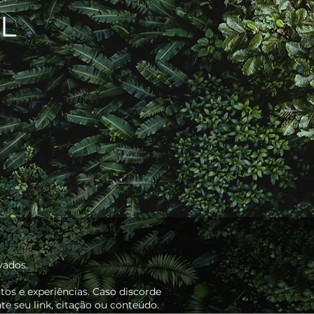
L
vados.
os e experiências. Caso discorde
e seu link, citação ou conteúdo.