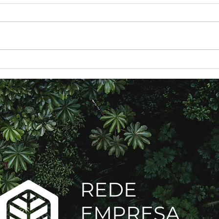
A relação entre o
Com
consumidor e a
eco
Responsabilidade Social
Empresarial
REDE
EMPRESA