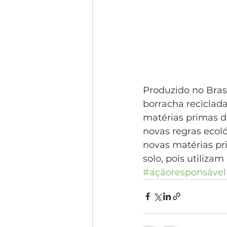
Produzido no Bras
borracha reciclad
matérias primas d
novas regras ecoló
novas matérias pr
solo, pois utilizam
#açãoresponsável