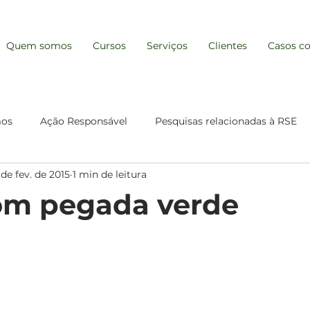
Quem somos
Cursos
Serviços
Clientes
Casos co
mos
Ação Responsável
Pesquisas relacionadas à RSE
 de fev. de 2015
1 min de leitura
Gestão e Resp. Socioambiental
Comunicação para a Su
om pegada verde