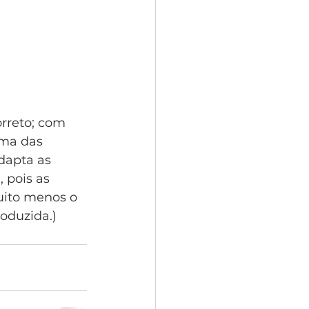
rreto; com 
ma das 
dapta as 
 pois as 
uito menos o 
roduzida.)