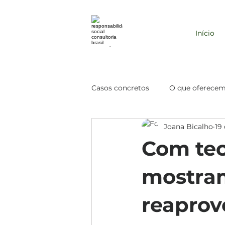
REDE EMPRESA
Início
RESPONSÁVEL
Casos concretos
O que oferece
Joana Bicalho
19 
Comportamento de Consumo
Com tec
mostram
reaprov