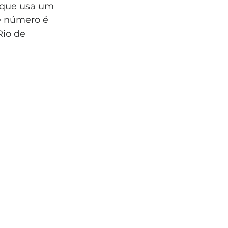
o que usa um 
e número é 
io de 