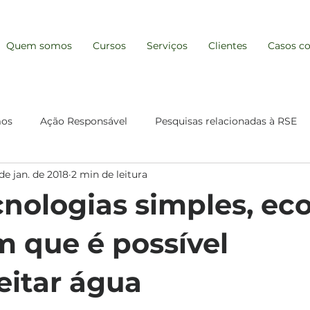
Quem somos
Cursos
Serviços
Clientes
Casos co
mos
Ação Responsável
Pesquisas relacionadas à RSE
de jan. de 2018
2 min de leitura
Gestão e Resp. Socioambiental
Comunicação para a Su
nologias simples, eco
 que é possível
eitar água