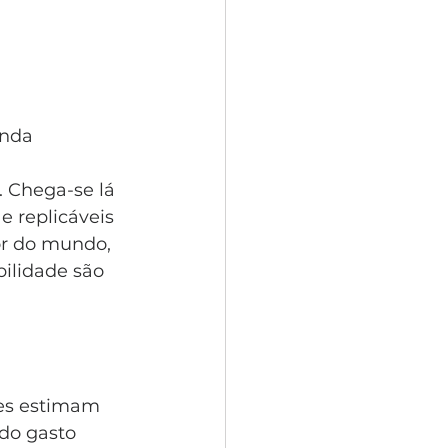
nda 
. Chega-se lá 
 replicáveis 
r do mundo, 
ilidade são 
res estimam 
do gasto 