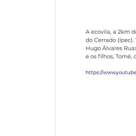
A ecovila, a 2km d
do Cerrado (Ipec).
Hugo Álvares Ruax,
e os filhos, Tomé, 
https://www.youtu