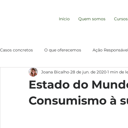
REDE EMPRESA
Início
Quem somos
Cursos
RESPONSÁVEL
Casos concretos
O que oferecemos
Ação Responsáve
Joana Bicalho
28 de jun. de 2020
1 min de l
Comportamento de Consumo
Gestão e Resp. Socio
Estado do Mundo
Consumismo à su