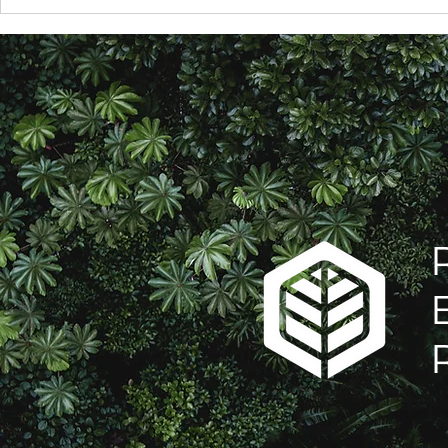
Compra e uso de bens
A relação 
ecologicamente corretos
consumido
Responsabi
Empresari