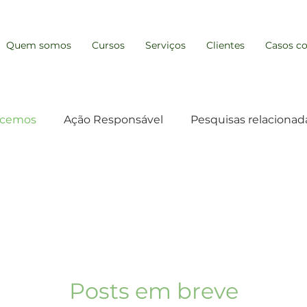
Quem somos
Cursos
Serviços
Clientes
Casos co
ecemos
Ação Responsável
Pesquisas relacionad
mo
Gestão e Resp. Socioambiental
abilidade
Posts em breve