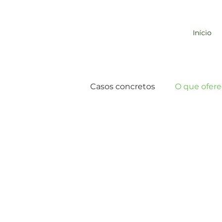
REDE EMPRESA
Início
RESPONSÁVEL
Casos concretos
O que ofer
Comportamento de Consu
Comunicação para a Sustent